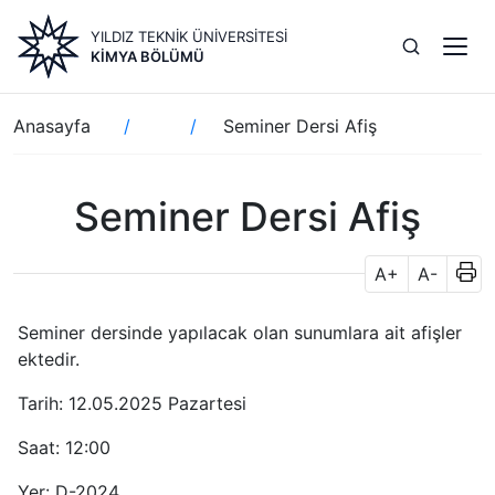
Ana
YILDIZ TEKNİK ÜNİVERSİTESİ
içeriğe
KIMYA BÖLÜMÜ
atla
Sayfa
Anasayfa
Seminer Dersi Afiş
yolu
Seminer Dersi Afiş
A+
A-
Seminer dersinde yapılacak olan sunumlara ait afişler
ektedir.
Tarih: 12.05.2025 Pazartesi
Saat: 12:00
Yer: D-2024