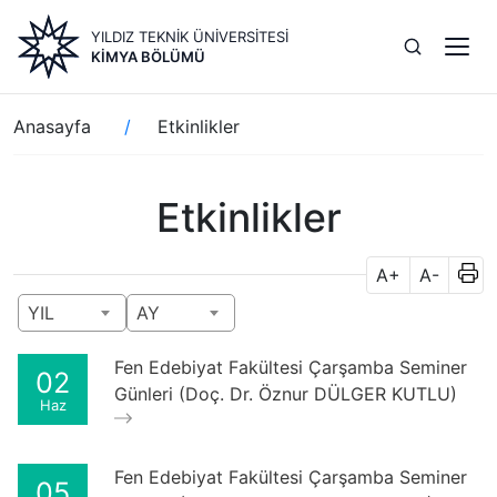
Ana
YILDIZ TEKNİK ÜNİVERSİTESİ
içeriğe
KIMYA BÖLÜMÜ
atla
Sayfa
Anasayfa
Etkinlikler
yolu
Etkinlikler
A+
A-
YIL
AY
Fen Edebiyat Fakültesi Çarşamba Seminer
02
Günleri (Doç. Dr. Öznur DÜLGER KUTLU)
Haz
Fen Edebiyat Fakültesi Çarşamba Seminer
05