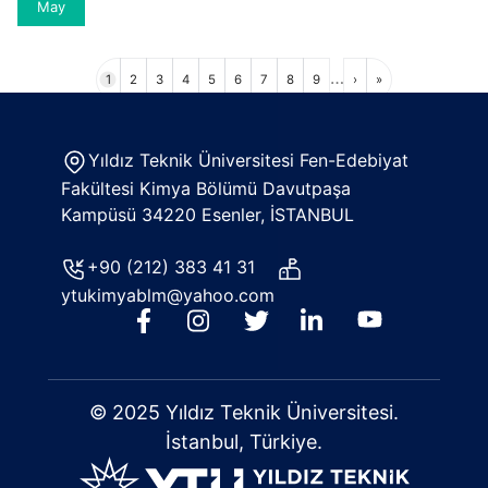
May
Sayfalama
…
Sayfa
Sayfa
Sayfa
Sayfa
Sayfa
Sayfa
Sayfa
Sayfa
Sayfa
Sonraki
Son
1
2
3
4
5
6
7
8
9
›
»
sayfa
sayfa
Yıldız Teknik Üniversitesi Fen-Edebiyat
Fakültesi Kimya Bölümü Davutpaşa
Kampüsü 34220 Esenler, İSTANBUL
+90 (212) 383 41 31
ytukimyablm@yahoo.com
© 2025 Yıldız Teknik Üniversitesi.
İstanbul, Türkiye.