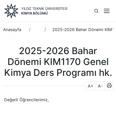
Ana
YILDIZ TEKNİK ÜNİVERSİTESİ
içeriğe
KIMYA BÖLÜMÜ
atla
Sayfa
Anasayfa
2025-2026 Bahar Dönemi KIM117
yolu
2025-2026 Bahar
Dönemi KIM1170 Genel
Kimya Ders Programı hk.
A+
A-
Değerli Öğrencilerimiz,