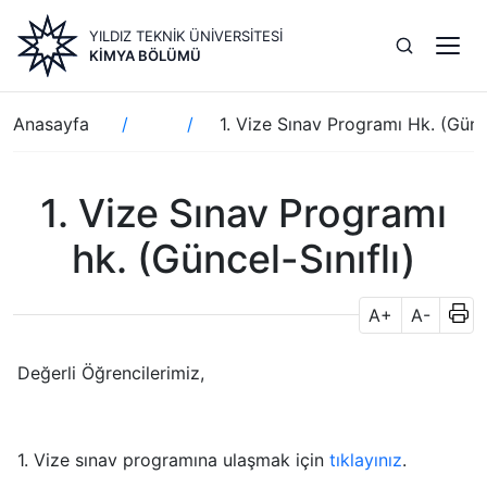
Ana
YILDIZ TEKNİK ÜNİVERSİTESİ
içeriğe
KIMYA BÖLÜMÜ
atla
Sayfa
Anasayfa
1. Vize Sınav Programı Hk. (Günce
yolu
1. Vize Sınav Programı
hk. (Güncel-Sınıflı)
A+
A-
Değerli Öğrencilerimiz,
1. Vize sınav programına ulaşmak için
tıklayınız
.